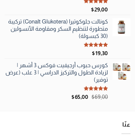
تم التقييم
$
29٫00
5.00
من 5
كونالت جلوكوتيرا (Conalt Glukotera) تركيبة
متطورة لتنظيم السكر ومقاومة الأنسولين
(30 كبسولة)
تم التقييم
$
19٫30
5.00
من 5
كورس حبوب أرجيفيت فوكس 3 أشهر |
لزيادة الطول والتركيز الدراسي | 3 علب (عرض
توفير)
تم التقييم
السعر
السعر
$
65٫00
$
69٫00
5.00
من 5
الأصلي
الحالي
هو:
هو:
$65٫00.
$69٫00.
عنّا