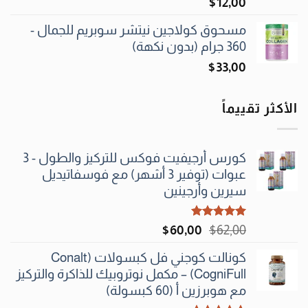
$
12٫00
مسحوق كولاجين نيتشر سوبريم للجمال -
360 جرام (بدون نكهة)
$
33٫00
الأكثر تقييماً
كورس أرجيفيت فوكس للتركيز والطول - 3
عبوات (توفير 3 أشهر) مع فوسفاتيديل
سيرين وأرجينين
تم التقييم
السعر
السعر
$
60٫00
$
62٫00
5.00
من 5
الأصلي
الحالي
كونالت كوجني فل كبسولات (Conalt
هو:
هو:
CogniFull) – مكمل نوتروبيك للذاكرة والتركيز
$60٫00.
$62٫00.
مع هوبرزين أ (60 كبسولة)