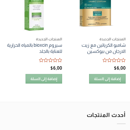
المنتجات الجديدة
المنتجات الجديدة
شامبو الكرياتين مع زيت
سيروم bioxcin بالمياه الحرارية
الارجان من بيوكسين
للعناية بالجلد
تم
تم
$
6٫00
$
6٫00
التقييم
التقييم
0
0
إضافة إلى السلة
إضافة إلى السلة
من
من
5
5
أحدث المنتجات