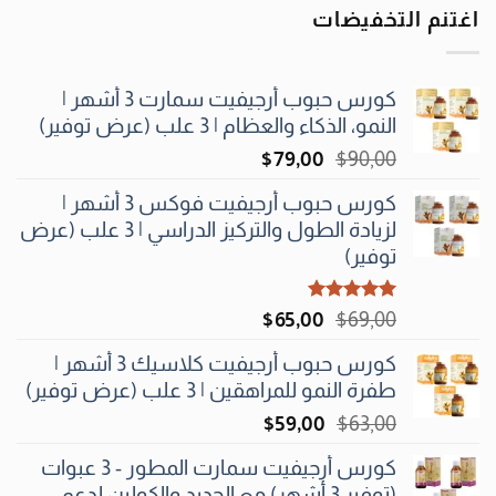
اغتنم التخفيضات
كورس حبوب أرجيفيت سمارت 3 أشهر |
النمو، الذكاء والعظام | 3 علب (عرض توفير)
السعر
السعر
$
79٫00
$
90٫00
الأصلي
الحالي
كورس حبوب أرجيفيت فوكس 3 أشهر |
هو:
هو:
لزيادة الطول والتركيز الدراسي | 3 علب (عرض
$79٫00.
$90٫00.
توفير)
تم التقييم
السعر
السعر
$
65٫00
$
69٫00
5.00
من 5
الأصلي
الحالي
كورس حبوب أرجيفيت كلاسيك 3 أشهر |
هو:
هو:
طفرة النمو للمراهقين | 3 علب (عرض توفير)
$65٫00.
$69٫00.
السعر
السعر
$
59٫00
$
63٫00
الأصلي
الحالي
كورس أرجيفيت سمارت المطور - 3 عبوات
هو:
هو:
(توفير 3 أشهر) مع الحديد والكولين لدعم