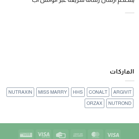
الماركات
NUTRAXIN
MISS MARRY
HHS
CONALT
ARGIVIT
ORZAX
NUTROND
Western
Visa
Credit
Cash
MasterCard
Visa