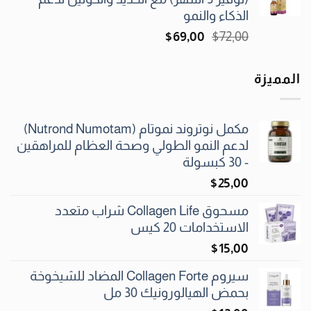
$59٫00.
$63٫00.
الذكاء والنمو
السعر
السعر
$
69٫00
$
72٫00
الأصلي
الحالي
هو:
هو:
المميزة
$69٫00.
$72٫00.
مكمل نوتروند نموتام (Nutrond Numotam)
لدعم النمو الطولي وصحة العظام للمراهقين
- 30 كبسولة
$
25٫00
مسحوق Collagen Life شراب متعدد
الاستخدامات 20 كيس
$
15٫00
سيروم Collagen Forte المضاد للشيخوخة
بحمض الهيالورونيك 30 مل