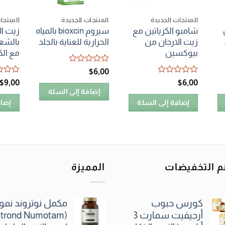
المنتجات الجديدة
المنتجات الجديدة
المنتجا
شامبو الكرياتين مع
سيروم bioxcin بالمياه
زيت ال
زيت الارجان من
الحرارية للعناية بالجلد
بالشع
بيوكسين
مع الكريا
تم
$
6٫00
التقييم
تم
تم
$
9٫00
$
6٫00
0
التقييم
التقييم
إضافة إلى السلة
من
0
0
5
إضافة إلى السلة
إضاف
من
من
5
5
م التخفيضات
المميزة
كورس حبوب
مكمل نوتروند نموت
أرجيفيت سمارت 3