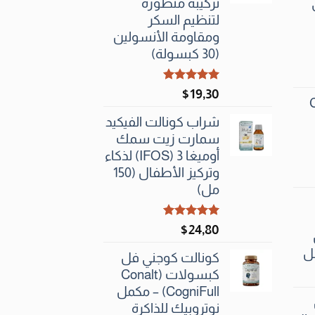
تركيبة متطورة
لتنظيم السكر
ومقاومة الأنسولين
(30 كبسولة)
تم التقييم
$
19٫30
C
5.00
من 5
شراب كونالت الفيكيد
سمارت زيت سمك
أوميغا 3 (IFOS) لذكاء
وتركيز الأطفال (150
مل)
تم التقييم
$
24٫80
5.00
من 5
كونالت كوجني فل
كبسولات (Conalt
CogniFull) – مكمل
نوتروبيك للذاكرة