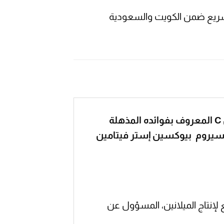
ريع ضمن الكويت والسعودية
سيروم بيوكسين إستر سي هو عنصر رائع للعناية بالبشرة، فهو يحتوي على مركب فيتامين C المعروف بفوائده المذهلة
سية لاستخدام سيروم بيوكسين إستر فيتامين
ن سي في تفتيح البشرة وتقليل ظهور البقع الداكنة. يعمل فيتامين C كمانع لإنتاج الميلانين، المسؤول عن