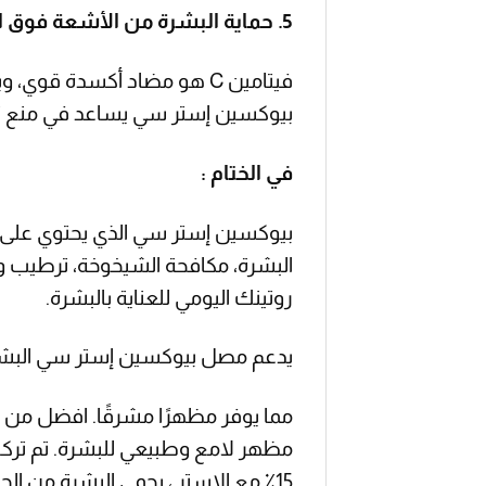
5. حماية البشرة من الأشعة فوق البنفسجية :
فيتامين C هو مضاد أكسدة ق
بيوكسين إستر سي يساعد في منع ت
في الختام :
البشرة، مكافحة الشيخوخة، ترطيب وت
روتينك اليومي للعناية بالبشرة.
يدعم مصل بيوكسين إستر سي البشر
مما يوفر مظهرًا مشرقًا. افضل من من
مظهر لامع وطبيعي للبشرة. تم تركيب
15٪ مع الإستر ، يحمي البشرة من الجذور ويساعد علي توحيد لون البشرة.