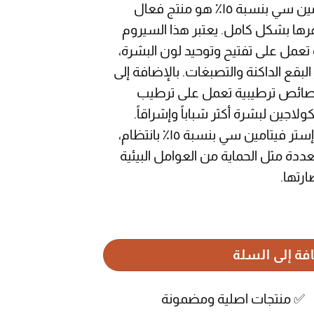
سيروم بيوكسين إستر فيتامين سي بنسبة ١٥٪ هو منتج فعال
ا بشكل كامل. يعتبر هذا السيروم
 تعمل على تفتيح وتوحيد لون البشرة،
بقع الداكنة والتصبغات. بالإضافة إلى
صائص ترطيبية تعمل على ترطيب
كولاجين لبشرة أكثر شباباً وإشراقاً.
باستخدام سيروم بيوكسين إستر فيتامين سي بنسبة ١٥٪ بانتظام،
ددة مثل الحماية من العوامل البيئية
رتها.
نسبة 15٪ المنشط للبشرة
فة إلى السلة
م ✅ منتجات اصلية ومضمونة