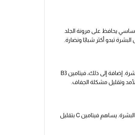
 مكون أساسي يحافظ على مرونة الجلد
شرة تبدو أكثر شبابًا ونضارة.
يحتوي سيروم بيوكسين إستر سي على مركبات ترطيب قوية تساعد في توفير الترطيب اللازم للبشرة. إضافة إلى ذلك، فيتامين B3
أمد وتقليل مشكلة الجفاف.
تحتوي تركيبة بيوكسين إستر سي على مضادات الأكسدة التي تساعد في تهدئة التهيج والتهابات البشرة. يساهم فيتامين C بتقليل