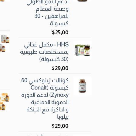
لدعم النمو الطولي
وصحة العظام
للمراهقين - 30
كبسولة
$
25٫00
HHS - مكمل غذائي
بمستخلصات طبيعية
(30 كبسولة)
$
29٫00
كونالت زينوكسي 60
كبسولة (Conalt
Zynoxy) لدعم الدورة
الدموية الدماغية
والذاكرة مع الجنكة
بيلوبا
$
29٫00