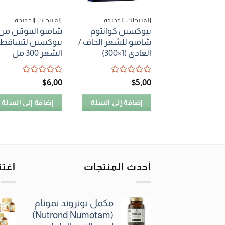
المنتجات الجديدة
المنتجات الجديدة
بيوكسين كوانتوم
شامبو البيوتين من
شامبو للشعر الجاف /
بيوكسين لتساقط
العادي (1×300)
الشعر 300 مل
تم
تم
$
6٫00
$
5٫00
التقييم
التقييم
0
0
إضافة إلى السلة
إضافة إلى السلة
من
من
5
5
أحدث المنتجات
اغتن
مكمل نوتروند نموتام
(Nutrond Numotam)