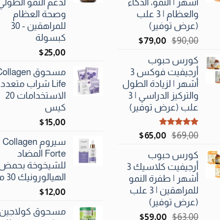
أشهر | النمو، الذكاء
لدعم النمو الطولي
والعظام | 3 علب
وصحة العظام
(عرض توفير)
للمراهقين - 30
كبسولة
السعر
السعر
$
79٫00
$
90٫00
الأصلي
الحالي
25٫00
$
كورس حبوب
هو:
هو:
أرجيفيت فوكس 3
مسحوق ollagen
$79٫00.
$90٫00.
أشهر | لزيادة الطول
Life شراب متعدد
والتركيز الدراسي | 3
الاستخدامات 20
علب (عرض توفير)
كيس
$
15٫00
تم التقييم
السعر
السعر
$
65٫00
$
69٫00
سيروم Collagen
5.00
من 5
الأصلي
الحالي
Forte المضاد
كورس حبوب
هو:
هو:
للشيخوخة بحمض
أرجيفيت كلاسيك 3
$65٫00.
$69٫00.
الهيالورونيك 30 مل
أشهر | طفرة النمو
للمراهقين | 3 علب
$
12٫00
(عرض توفير)
مسحوق كولاجين
السعر
السعر
$
59٫00
$
63٫00