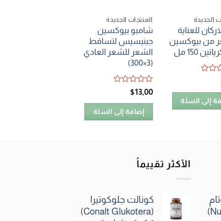
ت الجديدة
المنتجات الجديدة
المنتجات الجديدة
اركان للعناية
شامبو بيوكسين
واقي شمسي ملون
ر من بيوكسين
جينيسيس لتساقط
للبشرة الدهنية من
تين 150 مل
الشعر للشعر العادي
بيوكسين بحماية عال
(3×300)
من الشمس
تم
تم
$
11٫00
$
13٫00
التقييم
التقييم
ة إلى السلة
0
0
إضافة إلى السلة
إضافة إلى السلة
من
من
5
5
الأكثر تقييماً
ام
كونالت جلوكوتيرا
(Conalt Glukotera)
(Nutrond Numotam)