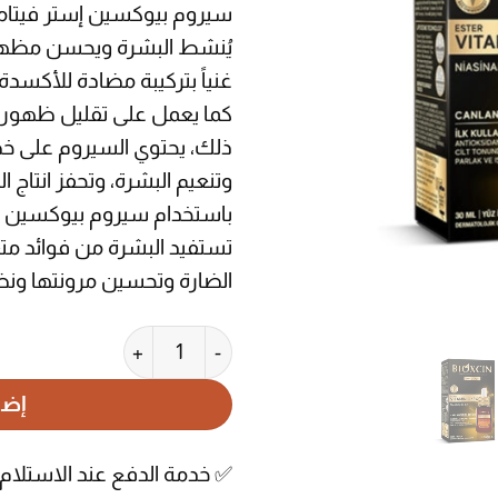
يُنشط البشرة ويحسن مظهره
غنياً بتركيبة مضادة للأكسدة
كما يعمل على تقليل ظهور ال
ذلك، يحتوي السيروم على خ
وتنعيم البشرة، وتحفز انتاج ال
تستفيد البشرة من فوائد متع
الضارة وتحسين مرونتها ونضا
كمية سيروم بيوكسين إستر فيتامين سي ب
إضا
✅ خدمة الدفع عند الاستلا