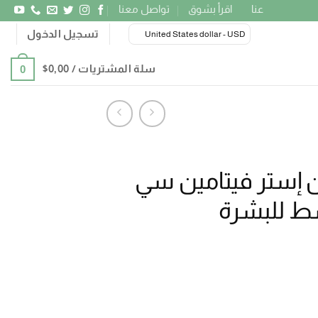
عنا
اقرأ بشوق
تواصل معنا
تسجيل الدخول
United States dollar - USD
سلة المشتريات /
0٫00
$
0
 إستر فيتامين سي