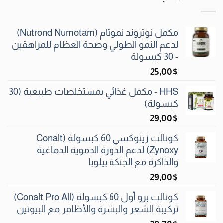
مكمل نوتروند نموتام (Nutrond Numotam)
لدعم النمو الطولي وصحة العظام للمراهقين
- 30 كبسولة
25٫00
$
HHS - مكمل غذائي بمستخلصات طبيعية (30
كبسولة)
29٫00
$
كونالت زينوكسي 60 كبسولة (Conalt
Zynoxy) لدعم الدورة الدموية الدماغية
والذاكرة مع الجنكة بيلوبا
29٫00
$
كونالت برو أول 60 كبسولة (Conalt Pro All)
تركيبة الشعر والبشرة والأظافر مع البيوتين