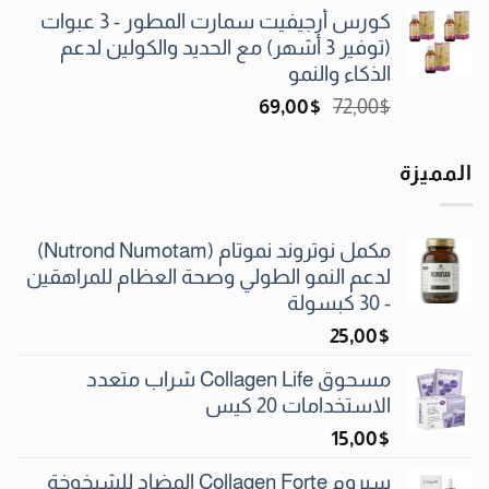
الأصلي
الحالي
كورس أرجيفيت سمارت المطور - 3 عبوات
هو:
هو:
(توفير 3 أشهر) مع الحديد والكولين لدعم
59٫00$.
63٫00$.
الذكاء والنمو
السعر
السعر
69٫00
$
72٫00
$
الأصلي
الحالي
هو:
هو:
المميزة
69٫00$.
72٫00$.
مكمل نوتروند نموتام (Nutrond Numotam)
لدعم النمو الطولي وصحة العظام للمراهقين
- 30 كبسولة
25٫00
$
مسحوق Collagen Life شراب متعدد
الاستخدامات 20 كيس
15٫00
$
سيروم Collagen Forte المضاد للشيخوخة