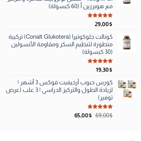
60٫00$.
62٫00$.
مع هوبرزين أ (60 كبسولة)
تم التقييم
29٫00
$
5.00
من 5
كونالت جلوكوتيرا (Conalt Glukotera) تركيبة
متطورة لتنظيم السكر ومقاومة الأنسولين
(30 كبسولة)
تم التقييم
19٫30
$
5.00
من 5
كورس حبوب أرجيفيت فوكس 3 أشهر |
لزيادة الطول والتركيز الدراسي | 3 علب (عرض
توفير)
تم التقييم
السعر
السعر
65٫00
$
69٫00
$
5.00
من 5
الأصلي
الحالي
هو:
هو:
65٫00$.
69٫00$.