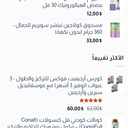
بحمض الهيالورونيك 30 مل
12٫00
$
مسحوق كولاجين نيتشر سوبريم للجمال -
360 جرام (بدون نكهة)
33٫00
$
الأكثر تقييماً
كورس أرجيفيت فوكس للتركيز والطول - 3
عبوات (توفير 3 أشهر) مع فوسفاتيديل
سيرين وأرجينين
تم التقييم
السعر
السعر
60٫00
$
62٫00
$
5.00
من 5
الأصلي
الحالي
كونالت كوجني فل كبسولات (Conalt
هو:
هو:
CogniFull) – مكمل نوتروبيك للذاكرة والتركيز