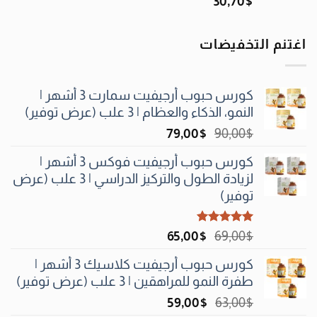
30٫70
$
اغتنم التخفيضات
كورس حبوب أرجيفيت سمارت 3 أشهر |
النمو، الذكاء والعظام | 3 علب (عرض توفير)
السعر
السعر
79٫00
$
90٫00
$
الأصلي
الحالي
كورس حبوب أرجيفيت فوكس 3 أشهر |
هو:
هو:
لزيادة الطول والتركيز الدراسي | 3 علب (عرض
79٫00$.
90٫00$.
توفير)
تم التقييم
السعر
السعر
65٫00
$
69٫00
$
5.00
من 5
الأصلي
الحالي
كورس حبوب أرجيفيت كلاسيك 3 أشهر |
هو:
هو:
طفرة النمو للمراهقين | 3 علب (عرض توفير)
65٫00$.
69٫00$.
السعر
السعر
59٫00
$
63٫00
$