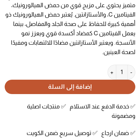
متميز يحتوي على مزيج قوي من حمض الهيالورونيك،
الفيتامين C، والأستازانتين. يُعتبر حمض الهيالورونيك ذو
أهمية كبيرة للحفاظ على صحة الجلد والمفاصل، بينما
يعمل الفيتامين C كمضاد أكسدة قوي ويعزز نمو
الأنسجة. ويعتبر الأستازانتين مضادًا للالتهابات ومفيدًا
لصحة العينين.
كمية حبوب حمض الهيالورونيك Nutraxin مع فيتامين سي 30 قرص
إضافة إلى السلة
✅ خدمة الدفع عند الاستلام ✅ منتجات اصلية
ومضمونة
✅ ضمان ارجاع ✅ توصيل سريع ضمن الكويت