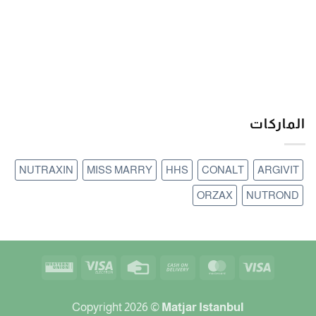
الماركات
NUTRAXIN
MISS MARRY
HHS
CONALT
ARGIVIT
ORZAX
NUTROND
Western
Visa
Credit
Cash
MasterCard
Visa
Union
Electron
Card
On
Delivery
Copyright 2026 ©
Matjar Istanbul