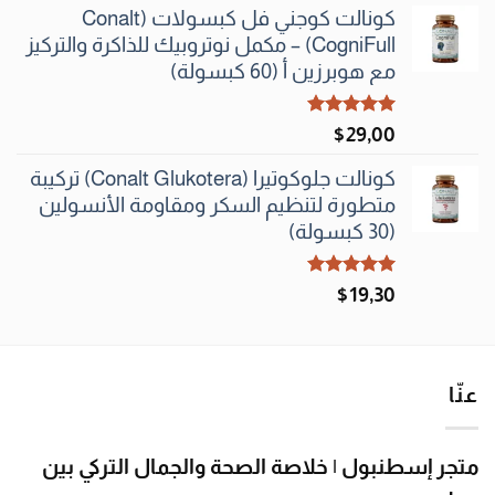
الأصلي
الحالي
كونالت كوجني فل كبسولات (Conalt
هو:
هو:
CogniFull) – مكمل نوتروبيك للذاكرة والتركيز
$60٫00.
$62٫00.
مع هوبرزين أ (60 كبسولة)
تم التقييم
$
29٫00
5.00
من 5
كونالت جلوكوتيرا (Conalt Glukotera) تركيبة
متطورة لتنظيم السكر ومقاومة الأنسولين
(30 كبسولة)
تم التقييم
$
19٫30
5.00
من 5
عنّا
متجر إسطنبول | خلاصة الصحة والجمال التركي بين