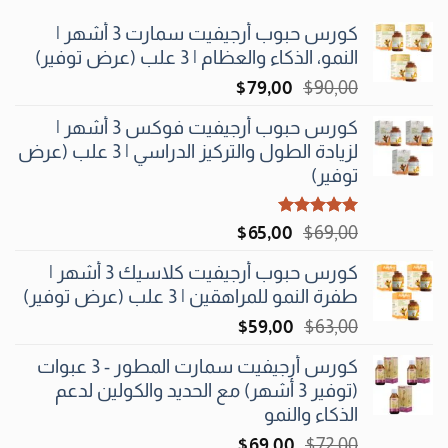
كورس حبوب أرجيفيت سمارت 3 أشهر |
النمو، الذكاء والعظام | 3 علب (عرض توفير)
السعر
السعر
$
79٫00
$
90٫00
الأصلي
الحالي
كورس حبوب أرجيفيت فوكس 3 أشهر |
هو:
هو:
لزيادة الطول والتركيز الدراسي | 3 علب (عرض
$79٫00.
$90٫00.
توفير)
تم التقييم
السعر
السعر
$
65٫00
$
69٫00
5.00
من 5
الأصلي
الحالي
كورس حبوب أرجيفيت كلاسيك 3 أشهر |
هو:
هو:
طفرة النمو للمراهقين | 3 علب (عرض توفير)
$65٫00.
$69٫00.
السعر
السعر
$
59٫00
$
63٫00
الأصلي
الحالي
كورس أرجيفيت سمارت المطور - 3 عبوات
هو:
هو:
(توفير 3 أشهر) مع الحديد والكولين لدعم
$59٫00.
$63٫00.
الذكاء والنمو
السعر
السعر
$
69٫00
$
72٫00