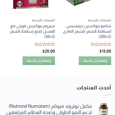
المنتجات الجديدة
المنتجات الجديدة
شامبو بيوكسين جينيسيس
سيروم بيوكسين فورتي مع
لتساقط الشعر للشعر العادي
العسل لمنع تساقط الشعر
(3×50)
(3×300)
تم
تم
$
20٫00
$
13٫00
التقييم
التقييم
0
0
إضافة إلى السلة
إضافة إلى السلة
من
من
5
5
أحدث المنتجات
مكمل نوتروند نموتام (Nutrond Numotam)
لدعم النمو الطولي وصحة العظام للمراهقين