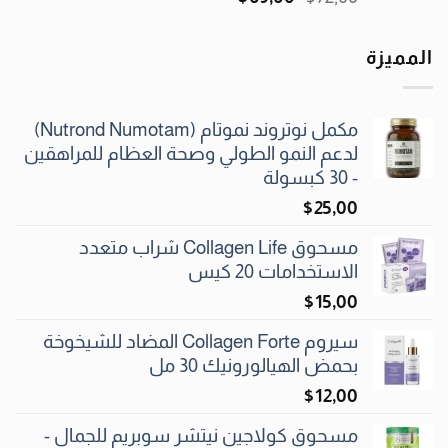
الأصلي
الحالي
هو:
هو:
المميزة
$69٫00.
$72٫00.
مكمل نوتروند نموتام (Nutrond Numotam)
لدعم النمو الطولي وصحة العظام للمراهقين
- 30 كبسولة
$
25٫00
مسحوق Collagen Life شراب متعدد
الاستخدامات 20 كيس
$
15٫00
سيروم Collagen Forte المضاد للشيخوخة
بحمض الهيالورونيك 30 مل
$
12٫00
مسحوق كولاجين نيتشر سوبريم للجمال -