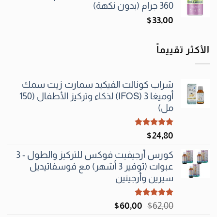
360 جرام (بدون نكهة)
$
33٫00
الأكثر تقييماً
شراب كونالت الفيكيد سمارت زيت سمك
أوميغا 3 (IFOS) لذكاء وتركيز الأطفال (150
مل)
تم التقييم
$
24٫80
5.00
من 5
كورس أرجيفيت فوكس للتركيز والطول - 3
عبوات (توفير 3 أشهر) مع فوسفاتيديل
سيرين وأرجينين
تم التقييم
السعر
السعر
$
60٫00
$
62٫00
5.00
من 5