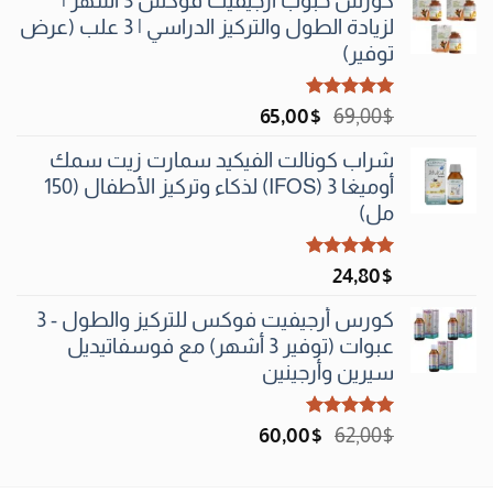
كورس حبوب أرجيفيت فوكس 3 أشهر |
لزيادة الطول والتركيز الدراسي | 3 علب (عرض
توفير)
تم التقييم
السعر
السعر
65٫00
$
69٫00
$
5.00
من 5
الأصلي
الحالي
شراب كونالت الفيكيد سمارت زيت سمك
هو:
هو:
أوميغا 3 (IFOS) لذكاء وتركيز الأطفال (150
65٫00$.
69٫00$.
مل)
تم التقييم
24٫80
$
5.00
من 5
كورس أرجيفيت فوكس للتركيز والطول - 3
عبوات (توفير 3 أشهر) مع فوسفاتيديل
سيرين وأرجينين
تم التقييم
السعر
السعر
60٫00
$
62٫00
$
5.00
من 5
الأصلي
الحالي
هو:
هو: