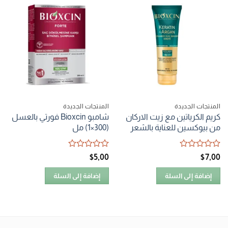
المنتجات الجديدة
المنتجات الجديدة
كريم الكرياتين مع زيت الاركان
شامبو Bioxcin فورتي بالعسل
من بيوكسين للعناية بالشعر
(300×1) مل
تم
تم
$
5٫00
$
7٫00
التقييم
التقييم
0
0
إضافة إلى السلة
إضافة إلى السلة
من
من
5
5