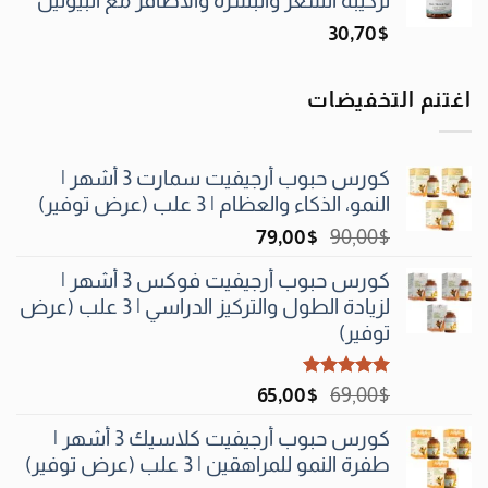
تركيبة الشعر والبشرة والأظافر مع البيوتين
30٫70
$
اغتنم التخفيضات
كورس حبوب أرجيفيت سمارت 3 أشهر |
النمو، الذكاء والعظام | 3 علب (عرض توفير)
السعر
السعر
79٫00
$
90٫00
$
الأصلي
الحالي
كورس حبوب أرجيفيت فوكس 3 أشهر |
هو:
هو:
لزيادة الطول والتركيز الدراسي | 3 علب (عرض
79٫00$.
90٫00$.
توفير)
تم التقييم
السعر
السعر
65٫00
$
69٫00
$
5.00
من 5
الأصلي
الحالي
كورس حبوب أرجيفيت كلاسيك 3 أشهر |
هو:
هو:
طفرة النمو للمراهقين | 3 علب (عرض توفير)
65٫00$.
69٫00$.