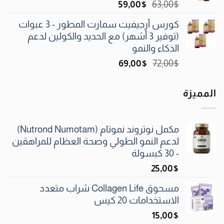
السعر
السعر
59٫00
$
63٫00
$
الأصلي
الحالي
كورس أرجيفيت سمارت المطور - 3 عبوات
هو:
هو:
(توفير 3 أشهر) مع الحديد والكولين لدعم
59٫00$.
63٫00$.
الذكاء والنمو
السعر
السعر
69٫00
$
72٫00
$
الأصلي
الحالي
هو:
هو:
المميزة
69٫00$.
72٫00$.
مكمل نوتروند نموتام (Nutrond Numotam)
لدعم النمو الطولي وصحة العظام للمراهقين
- 30 كبسولة
25٫00
$
مسحوق Collagen Life شراب متعدد
الاستخدامات 20 كيس
15٫00
$