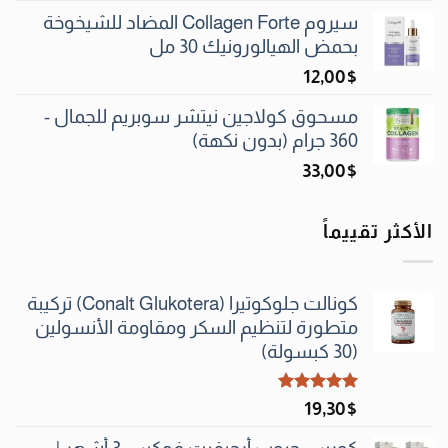
سيروم Collagen Forte المضاد للشيخوخة
بحمض الهيالورونيك 30 مل
12٫00
$
مسحوق كولاجين نيتشر سوبريم للجمال -
360 جرام (بدون نكهة)
33٫00
$
الأكثر تقييماً
كونالت جلوكوتيرا (Conalt Glukotera) تركيبة
متطورة لتنظيم السكر ومقاومة الأنسولين
(30 كبسولة)
تم التقييم
19٫30
$
5.00
من 5