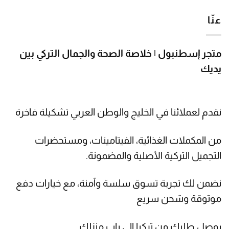
60٫00$.
62٫00$.
عنّا
متجر إسطنبول | خلاصة الصحة والجمال التركي بين
يديك
نقدم لعملائنا في الخليج والوطن العربي تشكيلة فاخرة
من المكملات الغذائية، الفيتامينات، ومستحضرات
التجميل التركية الأصلية والمضمونة.
نضمن لك تجربة تسوق سلسة وآمنة، مع خيارات دفع
موثوقة وشحن سريع
يوصل طلبك من تركيا إلى باب منزلك.