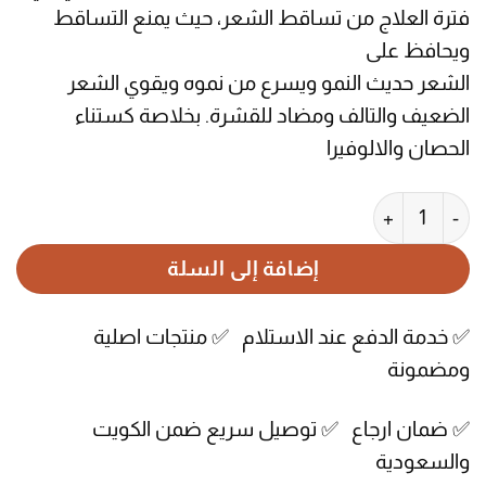
فترة العلاج من تساقط الشعر، حيث يمنع التساقط
ويحافظ على
الشعر حديث النمو ويسرع من نموه ويقوي الشعر
الضعيف والتالف ومضاد للقشرة. بخلاصة كستناء
الحصان والالوفيرا
كمية شامبو أوراو URAW بخلاصة عشبة ذيل الحصان للعناية بالشعر 300 مل
إضافة إلى السلة
✅ خدمة الدفع عند الاستلام ✅ منتجات اصلية
ومضمونة
✅ ضمان ارجاع ✅ توصيل سريع ضمن الكويت
والسعودية