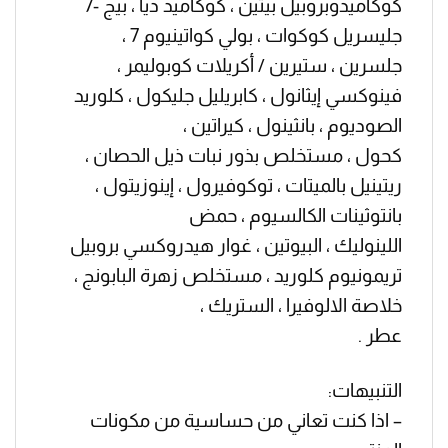
كوكاميدوبروبيل بيتين ، كوكاميد ديا ، بيج -7
جليسريل كوكوات ، بولي كواتينيوم 7 ،
جلسرين ، ستيرين / أكريلات كوبوليمر ،
فينوكسي إيثانول ، كابريليل جليكول ، كلوريد
الصوديوم ، بانثينول ، كيراتين ،
كحول ، مستخلص بذور نبات ذيل الحصان ،
ريتينيل بالميتات ، توكوفيرول ، إينوزيتول ،
بانتوثينات الكالسيوم ، حمض
اللينوليك ، البيوتين ، غوار هيدروكسي بروبيل
تريمونيوم كلوريد ، مستخلص زهرة البابونج ،
خلاصة الالوفيرا ، الستريك ،
عطر .
التنبيهات:
– اذا كنت تعاني من حساسية من مكونات