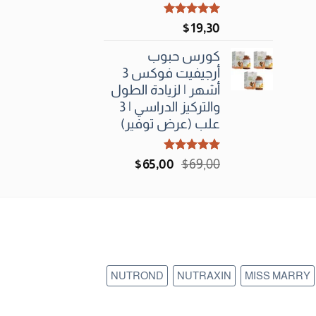
تم التقييم
$
19٫30
5.00
من 5
كورس حبوب
أرجيفيت فوكس 3
أشهر | لزيادة الطول
والتركيز الدراسي | 3
علب (عرض توفير)
تم التقييم
السعر
السعر
$
65٫00
$
69٫00
5.00
من 5
الأصلي
الحالي
هو:
هو:
$65٫00.
$69٫00.
NUTROND
NUTRAXIN
MISS MARRY