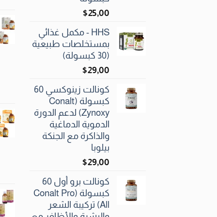
$
25٫00
HHS - مكمل غذائي
بمستخلصات طبيعية
(30 كبسولة)
$
29٫00
كونالت زينوكسي 60
كبسولة (Conalt
Zynoxy) لدعم الدورة
الدموية الدماغية
والذاكرة مع الجنكة
بيلوبا
$
29٫00
كونالت برو أول 60
كبسولة (Conalt Pro
All) تركيبة الشعر
والبشرة والأظافر مع