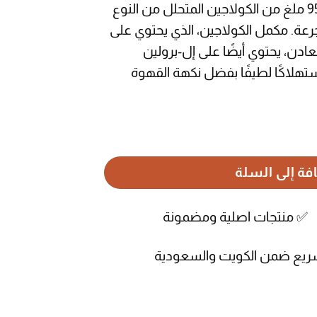
مكمل غذائي يحتوي على 9565 ملغ من الكولاجين المتحلل من النوع
جرعة. مكمل الكولاجين، الذي يحتوي على
معادن، يحتوي أيضًا على إل-برولين
ستهلاكًا لطيفًا بفضل نكهة القهوة
 بنكهة الشوكولاتة والقهوة 300 غرام
فة إلى السلة
م ✅ منتجات اصلية ومضمونة
ريع ضمن الكويت والسعودية