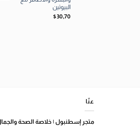
البيوتين
$
30٫70
عنّا
متجر إسطنبول | خلاصة الصحة والجمال 