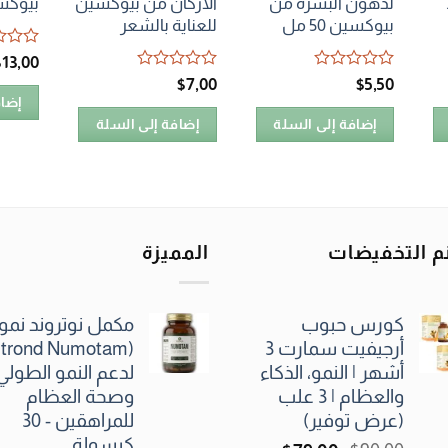
لدهون البشرة من
الاركان من بيوكسين
بيوكسين 0
بيوكسين 50 مل
للعناية بالشعر
تم
$
13٫00
التقييم
تم
تم
$
7٫00
$
5٫50
0
التقييم
التقييم
إضاف
من
0
0
5
إضافة إلى السلة
إضافة إلى السلة
من
من
5
5
م التخفيضات
المميزة
كورس حبوب
مكمل نوتروند نموت
أرجيفيت سمارت 3
أشهر | النمو، الذكاء
لدعم النمو الطولي
والعظام | 3 علب
وصحة العظام
(عرض توفير)
للمراهقين - 30
كبسولة