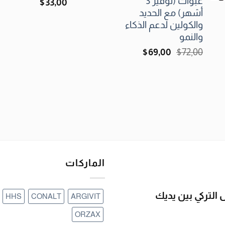
عبوات (توفير 3
$
33٫00
أشهر) مع الحديد
والكولين لدعم الذكاء
والنمو
السعر
السعر
$
69٫00
$
72٫00
الأصلي
الحالي
هو:
هو:
$69٫00.
$72٫00.
الماركات
التركي بين يديك
HHS
CONALT
ARGIVIT
ORZAX