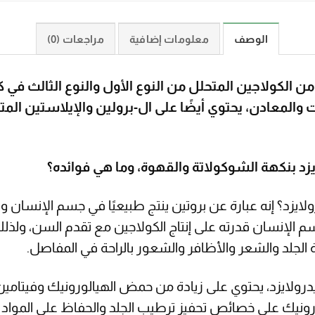
الوصف
معلومات إضافية
مراجعات (0)
ذائي يحتوي على 9565 ملغ من الكولاجين المتحلل من النوع الأول والنوع ا
ت والمعادن، يحتوي أيضًا على ال-برولين والإيلاستين الم
د بنكهة الشوكولاتة والقهوة، وما هي فوائده؟
لايزد؟ إنه عبارة عن بروتين ينتج طبيعيًا في جسم الإنسان
م الإنسان قدرته على إنتاج الكولاجين مع تقدم السن، ولذ
جلد والشعر والأظافر والشعور بالراحة في المفاصل.
رولايزد، يحتوي على زيادة من حمض الهيالورونيك وفيتامين
رونيك على خصائص تحفيز ترطيب الجلد والحفاظ على المواد ا