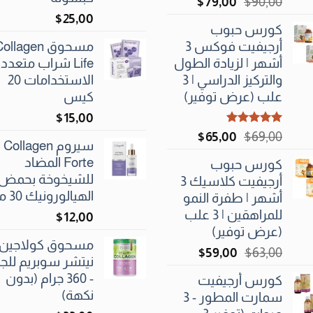
السعر
السعر
$
79٫00
$
90٫00
الأصلي
الحالي
25٫00
$
كورس حبوب
هو:
هو:
أرجيفيت فوكس 3
مسحوق ollagen
$79٫00.
$90٫00.
أشهر | لزيادة الطول
Life شراب متعدد
والتركيز الدراسي | 3
الاستخدامات 20
علب (عرض توفير)
كيس
$
15٫00
تم التقييم
السعر
السعر
$
65٫00
$
69٫00
سيروم Collagen
5.00
من 5
الأصلي
الحالي
Forte المضاد
كورس حبوب
هو:
هو:
للشيخوخة بحمض
أرجيفيت كلاسيك 3
$65٫00.
$69٫00.
الهيالورونيك 30 مل
أشهر | طفرة النمو
للمراهقين | 3 علب
$
12٫00
(عرض توفير)
مسحوق كولاجين
السعر
السعر
$
59٫00
$
63٫00
نيتشر سوبريم للج
الأصلي
الحالي
- 360 جرام (بدون
كورس أرجيفيت
هو:
هو:
نكهة)
سمارت المطور - 3
$59٫00.
$63٫00.