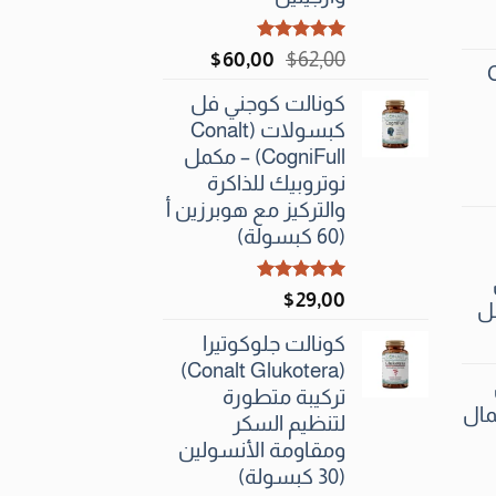
تم التقييم
السعر
السعر
$
60٫00
$
62٫00
C
5.00
من 5
الأصلي
الحالي
كونالت كوجني فل
هو:
هو:
كبسولات (Conalt
$60٫00.
$62٫00.
CogniFull) – مكمل
نوتروبيك للذاكرة
والتركيز مع هوبرزين أ
(60 كبسولة)
تم التقييم
$
29٫00
5.00
من 5
كونالت جلوكوتيرا
(Conalt Glukotera)
تركيبة متطورة
مال
لتنظيم السكر
ومقاومة الأنسولين
(30 كبسولة)