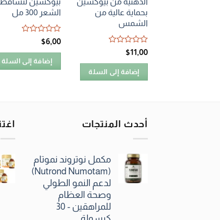
الدهنية من بيوكسين
بيوكسين لتساقط
بحماية عالية من
الشعر 300 مل
الشمس
تم
$
6٫00
التقييم
تم
$
11٫00
0
التقييم
إضافة إلى السلة
من
0
5
إضافة إلى السلة
من
5
أحدث المنتجات
اغتن
مكمل نوتروند نموتام
(Nutrond Numotam)
لدعم النمو الطولي
وصحة العظام
للمراهقين - 30
كبسولة