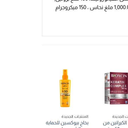
80 ملغ 100% فيتامين سي (حمض الأسكوربيك)، 7.5مجم 75% زنك, 20.0 ملغ إيلاستين المتحلل، 1,000.0 ملغ نحاس ، 150 ميكروجرام
ت الجديدة
المنتجات الجديدة
المنتجات الجديدة
لكيراتين من
بخاخ بيوكسين للحماية
شامبو الثوم الاسود