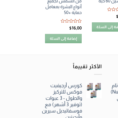
6 حبة
من الشمس لجميع
من Bioxcin لمنع
أنواع البشرة بمعامل
تساقط الشعر 300 مل
حماية +50
تم
$
5٫00
التقييم
ة إلى السلة
تم
$
16٫00
0
التقييم
إضافة إلى السلة
من
0
5
إضافة إلى السلة
من
5
الأكثر تقييماً
ام
كورس أرجيفيت
(Nutrond Numotam)
فوكس للتركيز
والطول - 3 عبوات
(توفير 3 أشهر) مع
فوسفاتيديل سيرين
وأرجينين