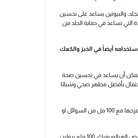
جلد، والبيوتين يساعد على تحسين
التي تساعد في حماية الجلد من
تخدامه أيضاً في الخبز والكعك
، يمكن أن يساعد في تحسين صحة
لاحتفال بأفضل مظهر صحي وشبابًا
يوصى للبالغين باستخدام ملعقة صغيرة (10 جم) من المنتج يوميًا عن طريق مزجها مع 100 مل من السوائل او
9.565 ملغ الكولاجين المتحلل من النوع الأول إلى الثالث، 100 ملغ حمض الهيالورونيك، 100 ملغ برولين,